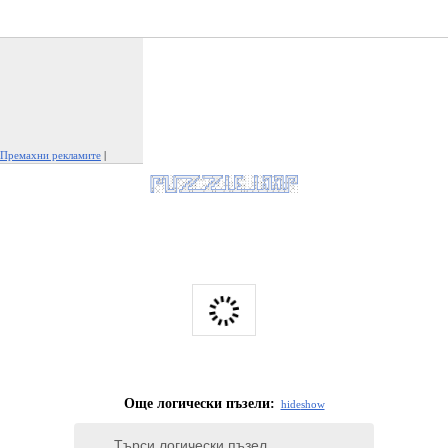
Премахни рекламите
|
Докладвай тази реклама
Още логически пъзели:
hide
show