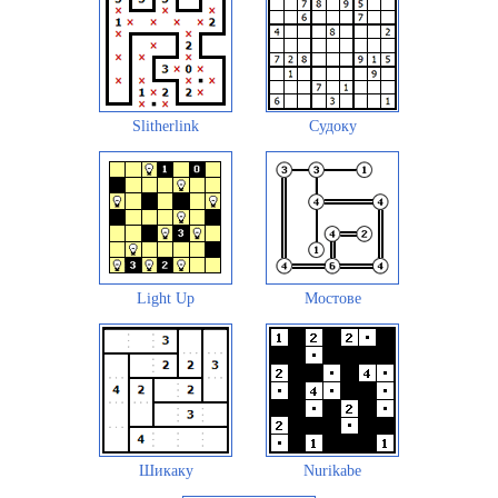
Slitherlink
Судоку
Light Up
Мостове
Шикаку
Nurikabe