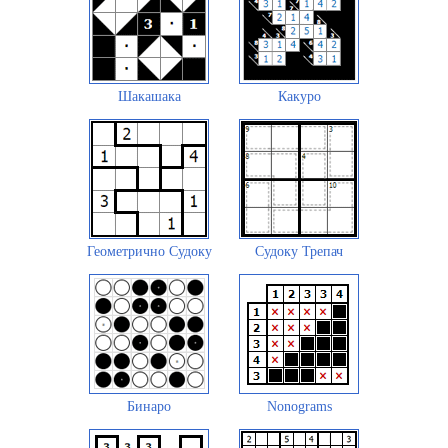
Шакашака
Какуро
Геометрично Судоку
Судоку Трепач
Бинаро
Nonograms