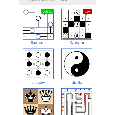
Близалки
Куродоко
Бинаро+
Ин-Ян