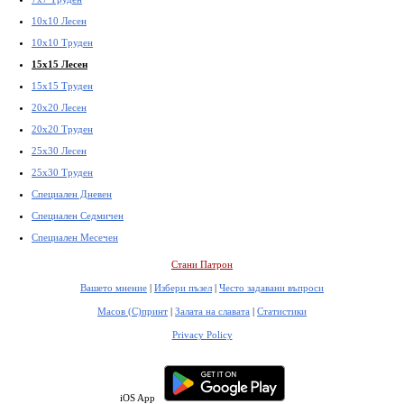
10x10 Лесен
10x10 Труден
15x15 Лесен
15x15 Труден
20x20 Лесен
20x20 Труден
25x30 Лесен
25x30 Труден
Специален Дневен
Специален Седмичен
Специален Месечен
Стани Патрон
Вашето мнение
|
Избери пъзел
|
Често задавани въпроси
Масов (С)принт
|
Залата на славата
|
Статистики
Privacy Policy
iOS App