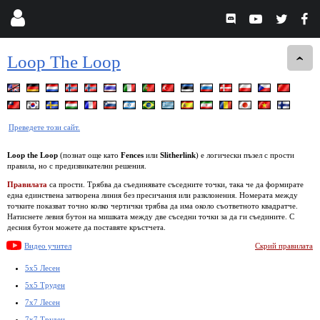
Loop The Loop
Преведете този сайт.
Loop the Loop
(познат още като
Fences
или
Slitherlink
) е логически пъзел с прости
правила, но с предизвикателни решения.
Правилата
са прости. Трябва да съединявате съседните точки, така че да формирате
една единствена затворена линия без пресичания или разклонения. Номерата между
точките показват точно колко чертички трябва да има около съответното квадратче.
Натиснете левия бутон на мишката между две съседни точки за да ги съедините. С
десния бутон можете да поставяте кръстчета.
Видео учител
Скрий правилата
5x5 Лесен
5x5 Труден
7x7 Лесен
7x7 Труден